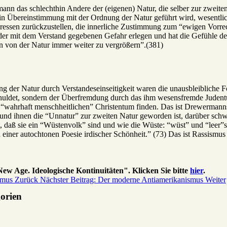
mann das schlechthin Andere der (eigenen) Natur, die selber zur zweit
s in Übereinstimmung mit der Ordnung der Natur geführt wird, wesentlic
eressen zurückzustellen, die innerliche Zustimmung zum “ewigen Vorre
 der mit dem Verstand gegebenen Gefahr erlegen und hat die Gefühle de
n von der Natur immer weiter zu vergrößern”.(381)
 der Natur durch Verstandeseinseitigkeit waren die unausbleibliche 
geschuldet, sondern der Überfremdung durch das ihm wesensfremde Jud
, “wahrhaft menschheitlichen” Christentum finden. Das ist Drewerman
nd ihnen die “Unnatur” zur zweiten Natur geworden ist, darüber schw
, daß sie ein “Wüstenvolk” sind und wie die Wüste: “wüst” und “leer”si
n einer autochtonen Poesie irdischer Schönheit.” (73) Das ist Rassismus
ew Age. Ideologische Kontinuitäten". Klicken Sie bitte
hier
.
ismus
Zurück
Nächster Beitrag: Der moderne Antiamerikanismus
Weiter
gorien