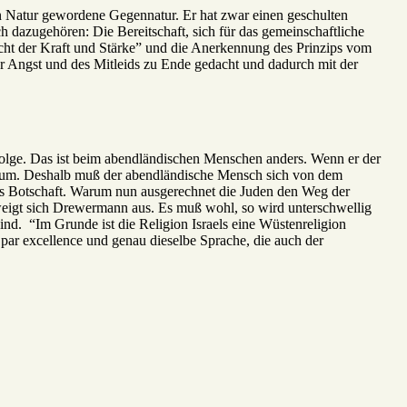
en Natur gewordene Gegennatur. Er hat zwar einen geschulten
h dazugehören: Die Bereitschaft, sich für das gemeinschaftliche
cht der Kraft und Stärke” und die Anerkennung des Prinzips vom
r Angst und des Mitleids zu Ende gedacht und dadurch mit der
Folge. Das ist beim abendländischen Menschen anders. Wenn er der
entum. Deshalb muß der abendländische Mensch sich von dem
ns Botschaft. Warum nun ausgerechnet die Juden den Weg der
eigt sich Drewermann aus. Es muß wohl, so wird unterschwellig
nd. “Im Grunde ist die Religion Israels eine Wüstenreligion
 par excellence und genau dieselbe Sprache, die auch der