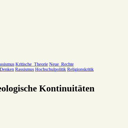
ssismus
Kritische_Theorie
Neue_Rechte
_Denken
Rassismus
Hochschulpolitik
Religionskritik
eologische Kontinuitäten