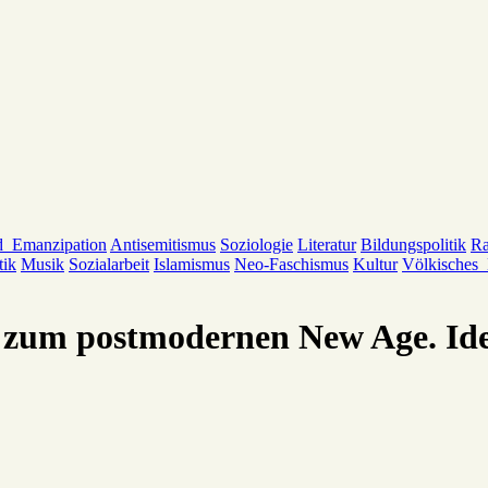
d_Emanzipation
Antisemitismus
Soziologie
Literatur
Bildungspolitik
Ra
tik
Musik
Sozialarbeit
Islamismus
Neo-Faschismus
Kultur
Völkisches
ie zum postmodernen New Age. Id