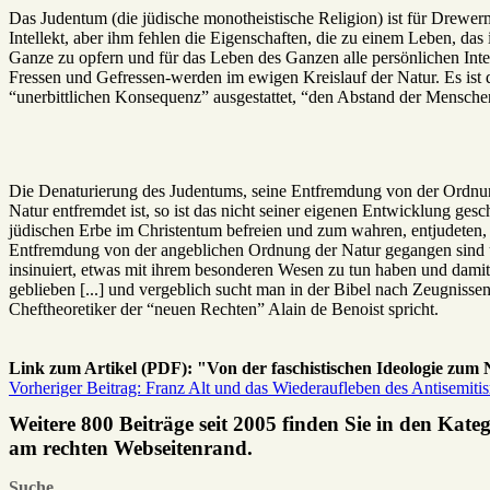
Das Judentum (die jüdische monotheistische Religion) ist für Drewer
Intellekt, aber ihm fehlen die Eigenschaften, die zu einem Leben, da
Ganze zu opfern und für das Leben des Ganzen alle persönlichen Int
Fressen und Gefressen-werden im ewigen Kreislauf der Natur. Es ist
“unerbittlichen Konsequenz” ausgestattet, “den Abstand der Mensche
Die Denaturierung des Judentums, seine Entfremdung von der Ordnung
Natur entfremdet ist, so ist das nicht seiner eigenen Entwicklung 
jüdischen Erbe im Christentum befreien und zum wahren, entjudeten
Entfremdung von der angeblichen Ordnung der Natur gegangen sind u
insinuiert, etwas mit ihrem besonderen Wesen zu tun haben und damit
geblieben [...] und vergeblich sucht man in der Bibel nach Zeugnisse
Cheftheoretiker der “neuen Rechten” Alain de Benoist spricht.
Link zum Artikel (PDF): "Von der faschistischen Ideologie zum N
Vorheriger Beitrag: Franz Alt und das Wiederaufleben des Antisemit
Weitere 800 Beiträge seit 2005 finden Sie in den Kate
am rechten Webseitenrand.
Suche