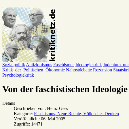
Sozialpolitik
Antizionismus
Faschismus
Ideologiekritik
Judentum_un
Kritik_der_Politischen_Ökonomie
Nahostdebatte
Rezension
Staatskri
Psychologiekritik
Von der faschistischen Ideolog
Details
Geschrieben von:
Heinz Gess
Kategorie:
Faschismus, Neue Rechte, Völkisches Denken
Veröffentlicht: 06. Mai 2005
Zugriffe: 14471