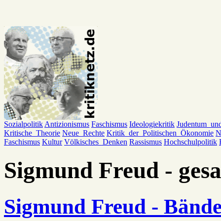
Sozialpolitik
Antizionismus
Faschismus
Ideologiekritik
Judentum_un
Kritische_Theorie
Neue_Rechte
Kritik_der_Politischen_Ökonomie
N
Faschismus
Kultur
Völkisches_Denken
Rassismus
Hochschulpolitik
Sigmund Freud - ges
Sigmund Freud - Bände