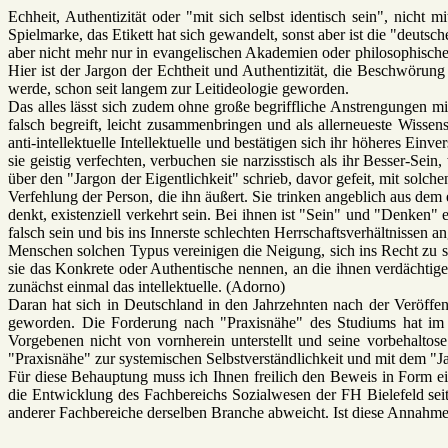
Echheit, Authentizität oder "mit sich selbst identisch sein", nicht
Spielmarke, das Etikett hat sich gewandelt, sonst aber ist die "deutsc
aber nicht mehr nur in evangelischen Akademien oder philosophische
Hier ist der Jargon der Echtheit und Authentizität, die Beschwörung
werde, schon seit langem zur Leitideologie geworden.
Das alles lässt sich zudem ohne große begriffliche Anstrengungen m
falsch begreift, leicht zusammenbringen und als allerneueste Wisse
anti-intellektuelle Intellektuelle und bestätigen sich ihr höheres Ein
sie geistig verfechten, verbuchen sie narzisstisch als ihr Besser-S
über den "Jargon der Eigentlichkeit" schrieb, davor gefeit, mit solch
Verfehlung der Person, die ihn äußert. Sie trinken angeblich aus de
denkt, existenziell verkehrt sein. Bei ihnen ist "Sein" und "Denken" 
falsch sein und bis ins Innerste schlechten Herrschaftsverhältnissen a
Menschen solchen Typus vereinigen die Neigung, sich ins Recht zu setz
sie das Konkrete oder Authentische nennen, an die ihnen verdächtig
zunächst einmal das intellektuelle. (Adorno)
Daran hat sich in Deutschland in den Jahrzehnten nach der Veröffentl
geworden. Die Forderung nach "Praxisnähe" des Studiums hat im F
Vorgebenen nicht von vornherein unterstellt und seine vorbehaltos
"Praxisnähe" zur systemischen Selbstverständlichkeit und mit dem "Jar
Für diese Behauptung muss ich Ihnen freilich den Beweis in Form ei
die Entwicklung des Fachbereichs Sozialwesen der FH Bielefeld seit 
anderer Fachbereiche derselben Branche abweicht. Ist diese Annahme ri