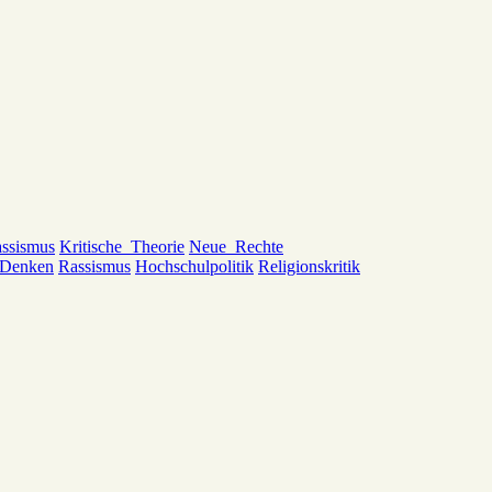
ssismus
Kritische_Theorie
Neue_Rechte
_Denken
Rassismus
Hochschulpolitik
Religionskritik