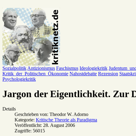
Sozialpolitik
Antizionismus
Faschismus
Ideologiekritik
Judentum_un
Kritik_der_Politischen_Ökonomie
Nahostdebatte
Rezension
Staatskri
Psychologiekritik
Jargon der Eigentlichkeit. Zur 
Details
Geschrieben von:
Theodor W. Adorno
Kategorie:
Kritische Theorie als Paradigma
Veröffentlicht: 28. August 2006
Zugriffe: 56015