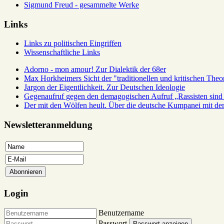
Sigmund Freud - gesammelte Werke
Links
Links zu politischen Eingriffen
Wissenschaftliche Links
Adorno - mon amour! Zur Dialektik der 68er
Max Horkheimers Sicht der "traditionellen und kritischen Theor
Jargon der Eigentlichkeit. Zur Deutschen Ideologie
Gegenaufruf gegen den demagogischen Aufruf „Rassisten sind 
Der mit den Wölfen heult. Über die deutsche Kumpanei mit d
Newsletteranmeldung
Login
Benutzername
Passwort
Passwort anzeigen