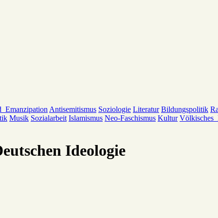
d_Emanzipation
Antisemitismus
Soziologie
Literatur
Bildungspolitik
Ra
tik
Musik
Sozialarbeit
Islamismus
Neo-Faschismus
Kultur
Völkisches
Deutschen Ideologie