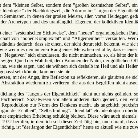
 mit dem "kleinen Selbst, sondern dem "großen kosmischen Selbst", sin
he Ideologie " der Nachkriegszeit, die Adorno im "Jargon der Eigentlichk
n Seminaren, in denen der großen Meister, allen voran Heidegger, geda
 der Archetypen und des uranfänglich Eigenen, der kollektiven Identit
it einer "systemischen Sichtweise", dem "neuen" organologischen Para
nschaft von "hoher Komplexität" und "Allgemeinheit" verkaufen. Wer 
verständnis dadurch, dass sie einen, der nicht derart sich bekennt, wie 
ein, wie wenn es den inneren Rang eines Menschen erhöhte, dass er ei
en "Negativen" sich einzulassen, die nicht mitmachen, so, als hätte de
m ewigen Quell der Wahrheit, dem Brunnen der Natur, der göttlichen O
eins, wie sie sagen, und sie wähnen sich deshalb im Heil und als Heile
ngepasst sein könnte, kommen sie nie.
en, mit der Angst, ihre Reflexion zu reflektieren, als glaubten sie sic
e Abstraktion wiederum zu verlieren, die aus den Begriffen nicht aus
ichung des "Jargons der Eigentlichkeit" nicht nur nichts geändert, so
achbereich Sozialwesen vor allem anderen dazu gedient, den Verda
e Reproduktion zur Norm des Denkens macht, als angeblich praxisfer
gon der Echtheit", "Selbstfindung". "Identität" etc. ideologisch überhö
ner empirischen Erhebung schuldig bleiben. Diese wäre auch niemals 
1972 berufen, in dem ich seit dieser Zeit tätig bin, und darauf, dass
chtig, ist "der Jargon der Eigentlichkeit" heute so aktuell wie nie zuv