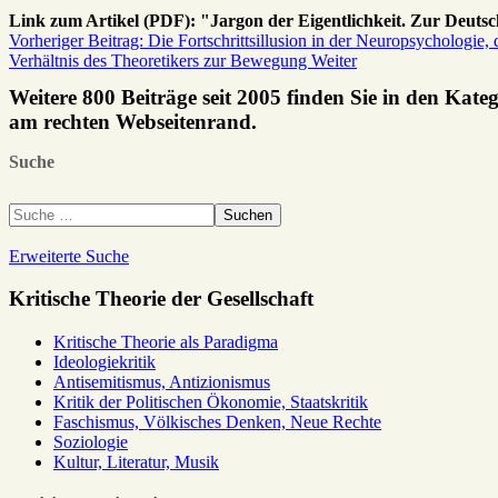
Link zum Artikel (PDF): "Jargon der Eigentlichkeit. Zur Deutsch
Vorheriger Beitrag: Die Fortschrittsillusion in der Neuropsychologie,
Verhältnis des Theoretikers zur Bewegung
Weiter
Weitere 800 Beiträge seit 2005 finden Sie in den Kate
am rechten Webseitenrand.
Suche
Suchen
Erweiterte Suche
Kritische Theorie der Gesellschaft
Kritische Theorie als Paradigma
Ideologiekritik
Antisemitismus, Antizionismus
Kritik der Politischen Ökonomie, Staatskritik
Faschismus, Völkisches Denken, Neue Rechte
Soziologie
Kultur, Literatur, Musik