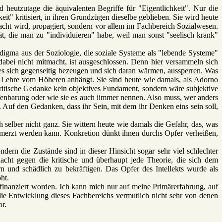
d heutzutage die äquivalenten Begriffe für "Eigentlichkeit". Nur die
eit" kritisiert, in ihren Grundzügen dieselbe geblieben. Sie wird heute
cht wird, propagiert, sondern vor allem im Fachbereich Sozialwesen.
ät, die man zu "individuieren" habe, weil man sonst "seelisch krank"
digma aus der Soziologie, die soziale Systeme als "lebende Systeme"
dabei nicht mitmacht, ist ausgeschlossen. Denn hier versammeln sich
sie es sich gegenseitig bezeugen und sich daran wärmen, aussperren. Was
ner Lehre vom Höheren anhängt. Sie sind heute wie damals, als Adorno
r kritische Gedanke kein objektives Fundament, sondern wäre subjektive
ffenbarung oder wie sie es auch iimmer nennen. Also muss, wer anders
r. Auf den Gedanken, dass ihr Sein, mit dem ihr Denken eins sein soll,
h selber nicht ganz. Sie wittern heute wie damals die Gefahr, das, was
gemerzt werden kann. Konkretion dünkt ihnen durchs Opfer verheißen,
ndern die Zustände sind in dieser Hinsicht sogar sehr viel schlechter
cht gegen die kritische und überhaupt jede Theorie, die sich dem
n und schädlich zu bekräftigen. Das Opfer des Intellekts wurde als
ht.
finanziert worden. Ich kann mich nur auf meine Primärerfahrung, auf
 die Entwicklung dieses Fachbereichs vermutlich nicht sehr von denen
or.