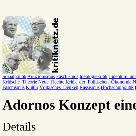
Sozialpolitik
Antizionismus
Faschismus
Ideologiekritik
Judentum_un
Kritische_Theorie
Neue_Rechte
Kritik_der_Politischen_Ökonomie
N
Faschismus
Kultur
Völkisches_Denken
Rassismus
Hochschulpolitik
Adornos Konzept eine
Details