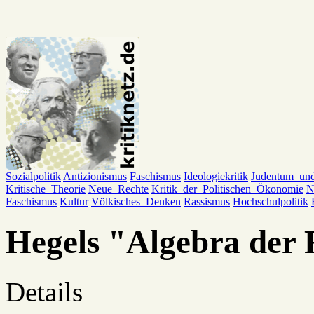
Sozialpolitik
Antizionismus
Faschismus
Ideologiekritik
Judentum_un
Kritische_Theorie
Neue_Rechte
Kritik_der_Politischen_Ökonomie
N
Faschismus
Kultur
Völkisches_Denken
Rassismus
Hochschulpolitik
Hegels "Algebra der 
Details