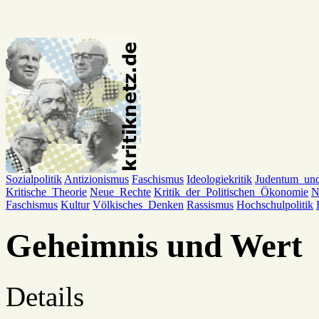
Sozialpolitik
Antizionismus
Faschismus
Ideologiekritik
Judentum_un
Kritische_Theorie
Neue_Rechte
Kritik_der_Politischen_Ökonomie
N
Faschismus
Kultur
Völkisches_Denken
Rassismus
Hochschulpolitik
Geheimnis und Wert
Details