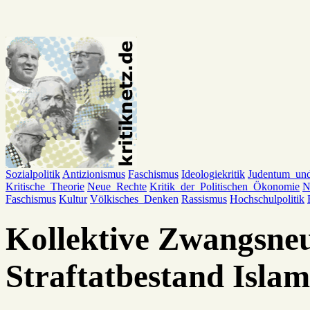
Sozialpolitik
Antizionismus
Faschismus
Ideologiekritik
Judentum_un
Kritische_Theorie
Neue_Rechte
Kritik_der_Politischen_Ökonomie
N
Faschismus
Kultur
Völkisches_Denken
Rassismus
Hochschulpolitik
Kollektive Zwangsneu
Straftatbestand Isla