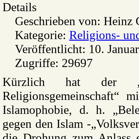
Details
Geschrieben von:
Heinz 
Kategorie:
Religions- und
Veröffentlicht: 10. Janua
Zugriffe: 29697
Kürzlich hat der „P
Religionsgemeinschaft“ m
Islamophobie, d. h. „Bel
gegen den Islam -„Volksve
die Drohung zum Anlass e