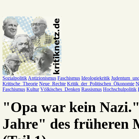
Sozialpolitik
Antizionismus
Faschismus
Ideologiekritik
Judentum_un
Kritische_Theorie
Neue_Rechte
Kritik_der_Politischen_Ökonomie
N
Faschismus
Kultur
Völkisches_Denken
Rassismus
Hochschulpolitik
"Opa war kein Nazi."
Jahre" des früheren 