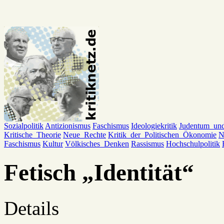
Sozialpolitik
Antizionismus
Faschismus
Ideologiekritik
Judentum_un
Kritische_Theorie
Neue_Rechte
Kritik_der_Politischen_Ökonomie
N
Faschismus
Kultur
Völkisches_Denken
Rassismus
Hochschulpolitik
Fetisch „Identität“
Details