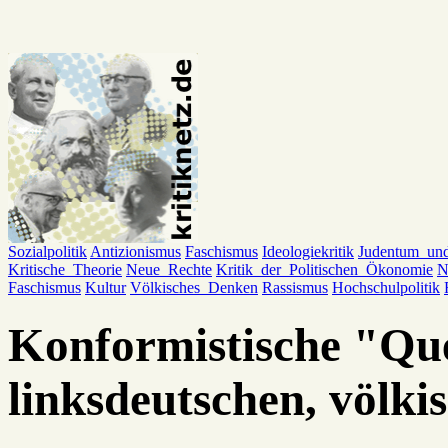
Sozialpolitik
Antizionismus
Faschismus
Ideologiekritik
Judentum_un
Kritische_Theorie
Neue_Rechte
Kritik_der_Politischen_Ökonomie
N
Faschismus
Kultur
Völkisches_Denken
Rassismus
Hochschulpolitik
Konformistische "Qu
linksdeutschen, völk