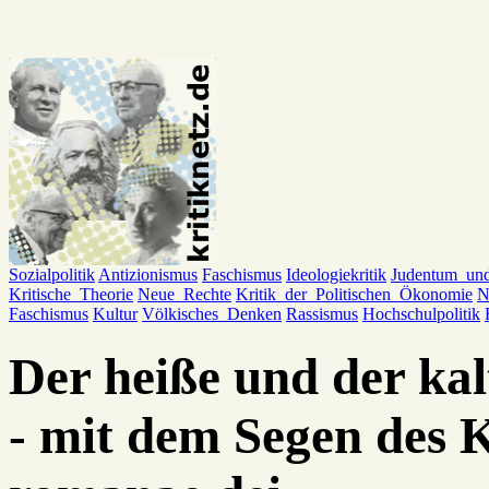
Sozialpolitik
Antizionismus
Faschismus
Ideologiekritik
Judentum_un
Kritische_Theorie
Neue_Rechte
Kritik_der_Politischen_Ökonomie
N
Faschismus
Kultur
Völkisches_Denken
Rassismus
Hochschulpolitik
Der heiße und der kal
- mit dem Segen des K