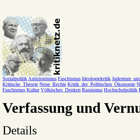
Sozialpolitik
Antizionismus
Faschismus
Ideologiekritik
Judentum_un
Kritische_Theorie
Neue_Rechte
Kritik_der_Politischen_Ökonomie
N
Faschismus
Kultur
Völkisches_Denken
Rassismus
Hochschulpolitik
Verfassung und Vern
Details