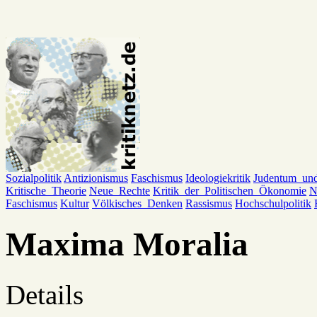
Sozialpolitik
Antizionismus
Faschismus
Ideologiekritik
Judentum_un
Kritische_Theorie
Neue_Rechte
Kritik_der_Politischen_Ökonomie
N
Faschismus
Kultur
Völkisches_Denken
Rassismus
Hochschulpolitik
Maxima Moralia
Details