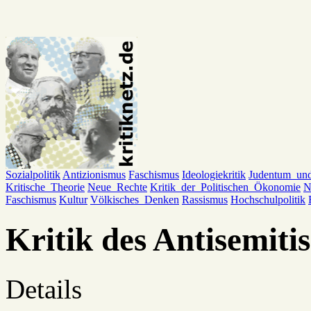
Sozialpolitik
Antizionismus
Faschismus
Ideologiekritik
Judentum_un
Kritische_Theorie
Neue_Rechte
Kritik_der_Politischen_Ökonomie
N
Faschismus
Kultur
Völkisches_Denken
Rassismus
Hochschulpolitik
Kritik des Antisemit
Details