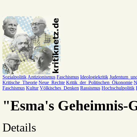
Sozialpolitik
Antizionismus
Faschismus
Ideologiekritik
Judentum_un
Kritische_Theorie
Neue_Rechte
Kritik_der_Politischen_Ökonomie
N
Faschismus
Kultur
Völkisches_Denken
Rassismus
Hochschulpolitik
"Esma's Geheimnis-
Details