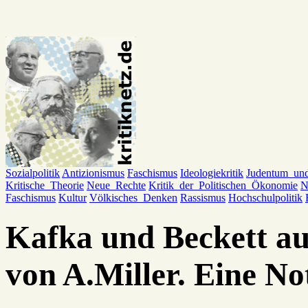
Sozialpolitik
Antizionismus
Faschismus
Ideologiekritik
Judentum_un
Kritische_Theorie
Neue_Rechte
Kritik_der_Politischen_Ökonomie
N
Faschismus
Kultur
Völkisches_Denken
Rassismus
Hochschulpolitik
Kafka und Beckett au
von A.Miller. Eine No