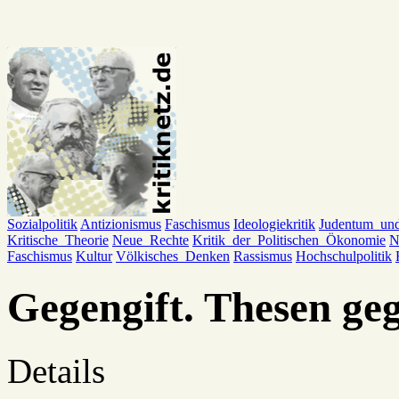
Sozialpolitik
Antizionismus
Faschismus
Ideologiekritik
Judentum_un
Kritische_Theorie
Neue_Rechte
Kritik_der_Politischen_Ökonomie
N
Faschismus
Kultur
Völkisches_Denken
Rassismus
Hochschulpolitik
Gegengift. Thesen ge
Details