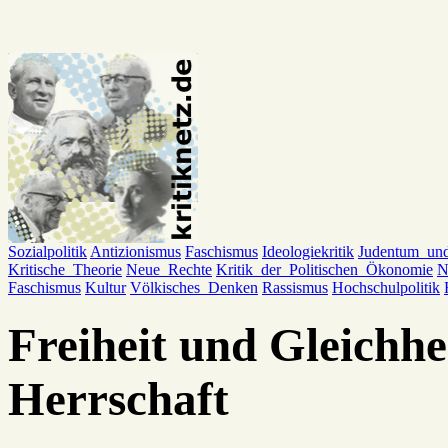
Sozialpolitik
Antizionismus
Faschismus
Ideologiekritik
Judentum_un
Kritische_Theorie
Neue_Rechte
Kritik_der_Politischen_Ökonomie
N
Faschismus
Kultur
Völkisches_Denken
Rassismus
Hochschulpolitik
Freiheit und Gleichhei
Herrschaft