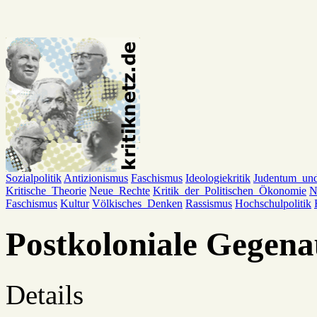
Sozialpolitik
Antizionismus
Faschismus
Ideologiekritik
Judentum_un
Kritische_Theorie
Neue_Rechte
Kritik_der_Politischen_Ökonomie
N
Faschismus
Kultur
Völkisches_Denken
Rassismus
Hochschulpolitik
Postkoloniale Gegena
Details