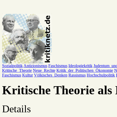
Sozialpolitik
Antizionismus
Faschismus
Ideologiekritik
Judentum_un
Kritische_Theorie
Neue_Rechte
Kritik_der_Politischen_Ökonomie
N
Faschismus
Kultur
Völkisches_Denken
Rassismus
Hochschulpolitik
Kritische Theorie al
Details