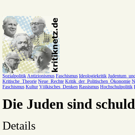
Sozialpolitik
Antizionismus
Faschismus
Ideologiekritik
Judentum_un
Kritische_Theorie
Neue_Rechte
Kritik_der_Politischen_Ökonomie
N
Faschismus
Kultur
Völkisches_Denken
Rassismus
Hochschulpolitik
Die Juden sind schuld
Details