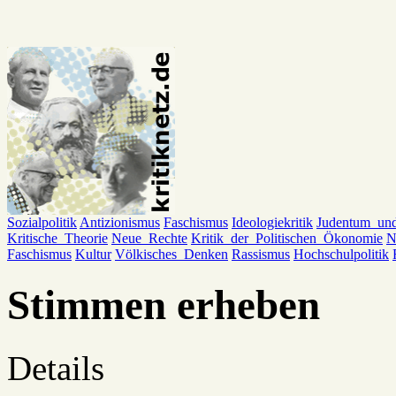
Sozialpolitik
Antizionismus
Faschismus
Ideologiekritik
Judentum_un
Kritische_Theorie
Neue_Rechte
Kritik_der_Politischen_Ökonomie
N
Faschismus
Kultur
Völkisches_Denken
Rassismus
Hochschulpolitik
Stimmen erheben
Details