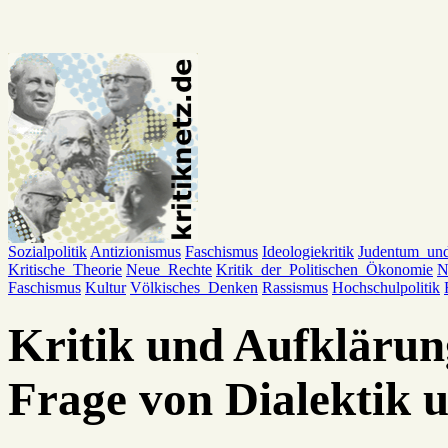
Sozialpolitik
Antizionismus
Faschismus
Ideologiekritik
Judentum_un
Kritische_Theorie
Neue_Rechte
Kritik_der_Politischen_Ökonomie
N
Faschismus
Kultur
Völkisches_Denken
Rassismus
Hochschulpolitik
Kritik und Aufklärun
Frage von Dialektik 