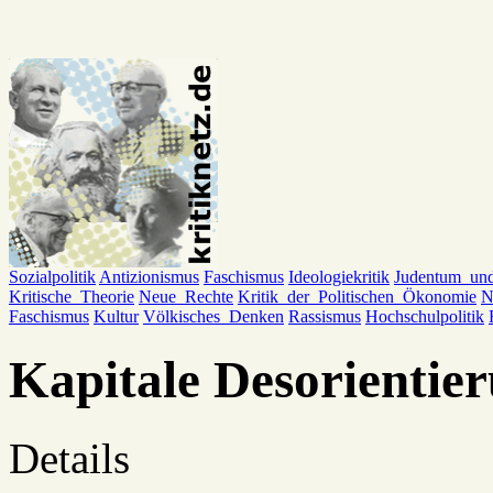
Sozialpolitik
Antizionismus
Faschismus
Ideologiekritik
Judentum_un
Kritische_Theorie
Neue_Rechte
Kritik_der_Politischen_Ökonomie
N
Faschismus
Kultur
Völkisches_Denken
Rassismus
Hochschulpolitik
Kapitale Desorientie
Details