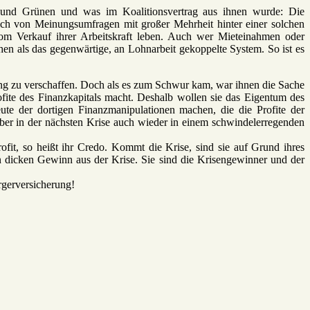
 und Grünen und was im Koalitionsvertrag aus ihnen wurde: Die
h von Meinungsumfragen mit großer Mehrheit hinter einer solchen
vom Verkauf ihrer Arbeitskraft leben. Auch wer Mieteinahmen oder
chen als das gegenwärtige, an Lohnarbeit gekoppelte System. So ist es
ng zu verschaffen. Doch als es zum Schwur kam, war ihnen die Sache
fite des Finanzkapitals macht. Deshalb wollen sie das Eigentum des
eute der dortigen Finanzmanipulationen machen, die die Profite der
 aber in der nächsten Krise auch wieder in einem schwindelerregenden
fit, so heißt ihr Credo. Kommt die Krise, sind sie auf Grund ihres
n dicken Gewinn aus der Krise. Sie sind die Krisengewinner und der
rgerversicherung!