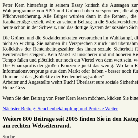
Peter Kern hinterfragt in seinem Essay kritisch die Aussagen
Wahlprogramme von SPD und Grünen haben versprochen, die allgem
Pflichtversicherung. Alle Bürger würden dann in die Renten-, di
Kapitalerträge erzielt, wäre zu seinem Beitrag in die Sozialversiche
heute schon in der Schweiz, und das dortige System der sozialen Siche
Die Grünen und die Sozialdemokraten versprachen im Wahlkampf, die
nicht so wichtig. Sie nahmen ihr Versprechen zurück und übernahme
Kollektivs der Rentenbeitragszahler, das ihnen soziale Sicherheit
Beutemacher steigern. Kein Markt ist unsicherer und mit höheren Ris
Tempo fallen und plötzlich nur noch ein Viertel von dem wert sein, 
Die Finanzprofis der großen Konzerne juckt das wenig. Wo kein Ris
Informationsvorsprungs aus dem Markt oder haben - besser noch für
Dumme ist das „Kollektiv der Rentenbeitragszahler“.
Arbeiter und Angestellte wehrt Euch! Überlasst eure soziale Sicherhe
Heinz Gess
Wenn Sie den Beitrag von Peter Kern lesen möchten, klicken Sie bit
Nächster Beitrag: Seuchenbekämpfung und Proteste
Weiter
Weitere 800 Beiträge seit 2005 finden Sie in den Kate
am rechten Webseitenrand.
Suche