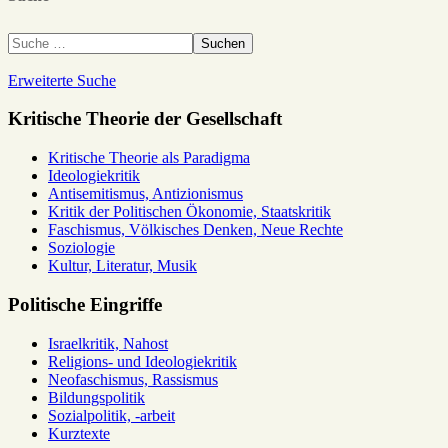
Suchen
Erweiterte Suche
Kritische Theorie der Gesellschaft
Kritische Theorie als Paradigma
Ideologiekritik
Antisemitismus, Antizionismus
Kritik der Politischen Ökonomie, Staatskritik
Faschismus, Völkisches Denken, Neue Rechte
Soziologie
Kultur, Literatur, Musik
Politische Eingriffe
Israelkritik, Nahost
Religions- und Ideologiekritik
Neofaschismus, Rassismus
Bildungspolitik
Sozialpolitik, -arbeit
Kurztexte