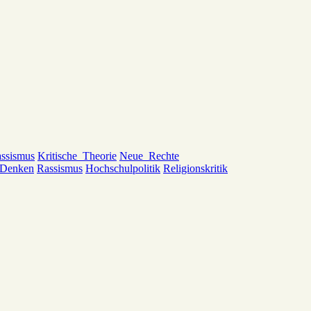
ssismus
Kritische_Theorie
Neue_Rechte
_Denken
Rassismus
Hochschulpolitik
Religionskritik