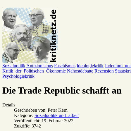
Sozialpolitik
Antizionismus
Faschismus
Ideologiekritik
Judentum_un
Kritik_der_Politischen_Ökonomie
Nahostdebatte
Rezension
Staatskri
Psychologiekritik
Die Trade Republic schafft an
Details
Geschrieben von:
Peter Kern
Kategorie:
Sozialpolitik und -arbeit
Veröffentlicht: 19. Februar 2022
Zugriffe: 3742