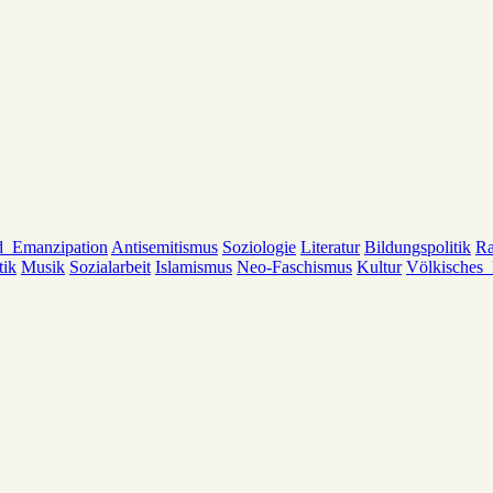
d_Emanzipation
Antisemitismus
Soziologie
Literatur
Bildungspolitik
Ra
tik
Musik
Sozialarbeit
Islamismus
Neo-Faschismus
Kultur
Völkisches