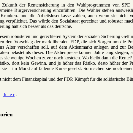
 zur Zukunft der Rentensicherung in den Wahlprogrammen von SPD
eine Bürgerversicherung einzuführen. Die Wähler stehen ausweislic
e Kranken- und die Arbeitslosenkasse zahlen, auch wenn sie nicht 
rung verpflichtet. Das würde den Sozialstaat gerechter und robuster ma
rung hält sich besser als das deutsche.
sem robusteren und gerechteren System der sozialen Sicherung Geltu
n den Vorschlag der marktliberalen FDP, die sich Sorgen um die Pro
 fürs Alter verschaffen soll, auf dem Aktienmarkt anlegen und zur B
iken belastet als dieser. Die Aktienpreise können Jahre lang steigen,
was sie wenige Wochen zuvor noch kosteten. Wo bleibt dann die Rente?
iko, dort kein Gewinn, und je höher das Risiko, desto höher der Pro
 sie – im Markt auf fallende Kurse gesetzt. So machen sie noch eine
it nicht dem Finanzkapital und der FDP. Kämpft für die solidarische Bü
te
h i e r
.
gorien