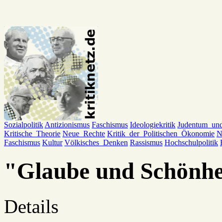
Sozialpolitik
Antizionismus
Faschismus
Ideologiekritik
Judentum_un
Kritische_Theorie
Neue_Rechte
Kritik_der_Politischen_Ökonomie
N
Faschismus
Kultur
Völkisches_Denken
Rassismus
Hochschulpolitik
"Glaube und Schönhe
Details