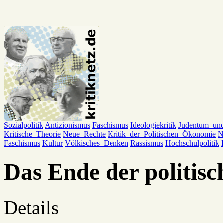
Sozialpolitik
Antizionismus
Faschismus
Ideologiekritik
Judentum_un
Kritische_Theorie
Neue_Rechte
Kritik_der_Politischen_Ökonomie
N
Faschismus
Kultur
Völkisches_Denken
Rassismus
Hochschulpolitik
Das Ende der politis
Details