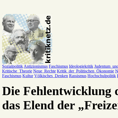
Sozialpolitik
Antizionismus
Faschismus
Ideologiekritik
Judentum_un
Kritische_Theorie
Neue_Rechte
Kritik_der_Politischen_Ökonomie
N
Faschismus
Kultur
Völkisches_Denken
Rassismus
Hochschulpolitik
Die Fehlentwicklung 
das Elend der „Freize