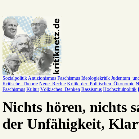
Sozialpolitik
Antizionismus
Faschismus
Ideologiekritik
Judentum_un
Kritische_Theorie
Neue_Rechte
Kritik_der_Politischen_Ökonomie
N
Faschismus
Kultur
Völkisches_Denken
Rassismus
Hochschulpolitik
Nichts hören, nichts s
der Unfähigkeit, Klar