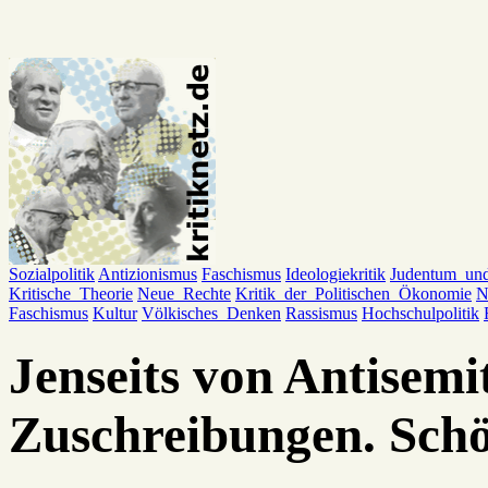
Sozialpolitik
Antizionismus
Faschismus
Ideologiekritik
Judentum_un
Kritische_Theorie
Neue_Rechte
Kritik_der_Politischen_Ökonomie
N
Faschismus
Kultur
Völkisches_Denken
Rassismus
Hochschulpolitik
Jenseits von Antisemi
Zuschreibungen. Schö