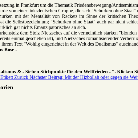
rsetzung in Frankfurt um die Thematik Friedensbewegung/Antisemitismu
urde von einer linksdeutschen Gruppe, die sich "Schurken ohne Staat" 
rken mit der Mentalität von Rackets im Sinne der kritischen Theori
asst die Selbstbezeichnung "Schurken ohne Staat" auch gar nicht schlec
rklich gar nichts Emanzipatorisches an sich.
churkenstolz dem Stolz Nietzsches auf die vermeintlich starken "blonde
ereits einmal geschehen ist), und Nietzsches romantisierender Verherr
ihrem Text "Wohlig eingerichtet in der Welt des Dualismus" auseinander
s Böse -
lismus & - Sieben Stichpunkte für den Weltfrieden - ". Klicken Si
 Etikett
Zurück
Nächster Beitrag: Mit der Hizbollah oder gegen sie
Wei
gorien