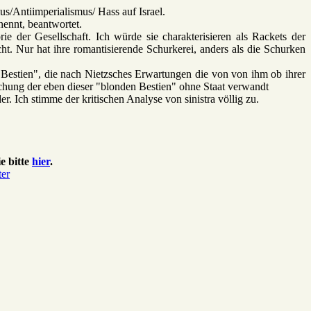
s/Antiimperialismus/ Hass auf Israel.
nennt, beantwortet.
e der Gesellschaft. Ich würde sie charakterisieren als Rackets der
ht. Nur hat ihre romantisierende Schurkerei, anders als die Schurken
n Bestien", die nach Nietzsches Erwartungen die von von ihm ob ihrer
lichung der eben dieser "blonden Bestien" ohne Staat verwandt
. Ich stimme der kritischen Analyse von sinistra völlig zu.
e bitte
hier
.
ter