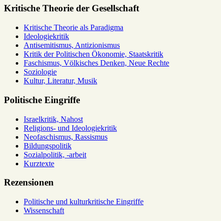
Kritische Theorie der Gesellschaft
Kritische Theorie als Paradigma
Ideologiekritik
Antisemitismus, Antizionismus
Kritik der Politischen Ökonomie, Staatskritik
Faschismus, Völkisches Denken, Neue Rechte
Soziologie
Kultur, Literatur, Musik
Politische Eingriffe
Israelkritik, Nahost
Religions- und Ideologiekritik
Neofaschismus, Rassismus
Bildungspolitik
Sozialpolitik, -arbeit
Kurztexte
Rezensionen
Politische und kulturkritische Eingriffe
Wissenschaft