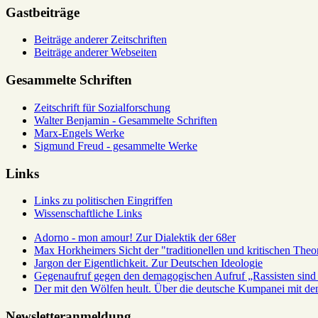
Gastbeiträge
Beiträge anderer Zeitschriften
Beiträge anderer Webseiten
Gesammelte Schriften
Zeitschrift für Sozialforschung
Walter Benjamin - Gesammelte Schriften
Marx-Engels Werke
Sigmund Freud - gesammelte Werke
Links
Links zu politischen Eingriffen
Wissenschaftliche Links
Adorno - mon amour! Zur Dialektik der 68er
Max Horkheimers Sicht der "traditionellen und kritischen Theor
Jargon der Eigentlichkeit. Zur Deutschen Ideologie
Gegenaufruf gegen den demagogischen Aufruf „Rassisten sind 
Der mit den Wölfen heult. Über die deutsche Kumpanei mit d
Newsletteranmeldung