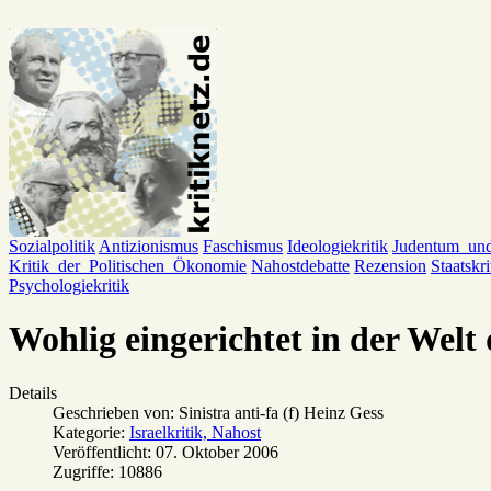
Sozialpolitik
Antizionismus
Faschismus
Ideologiekritik
Judentum_un
Kritik_der_Politischen_Ökonomie
Nahostdebatte
Rezension
Staatskri
Psychologiekritik
Wohlig eingerichtet in der Welt
Details
Geschrieben von:
Sinistra anti-fa (f) Heinz Gess
Kategorie:
Israelkritik, Nahost
Veröffentlicht: 07. Oktober 2006
Zugriffe: 10886