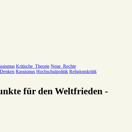
ssismus
Kritische_Theorie
Neue_Rechte
_Denken
Rassismus
Hochschulpolitik
Religionskritik
unkte für den Weltfrieden -