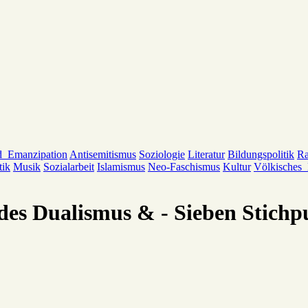
d_Emanzipation
Antisemitismus
Soziologie
Literatur
Bildungspolitik
Ra
tik
Musik
Sozialarbeit
Islamismus
Neo-Faschismus
Kultur
Völkisches
 des Dualismus & - Sieben Stichp