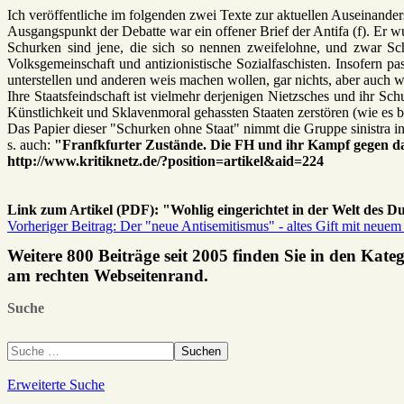
Ich veröffentliche im folgenden zwei Texte zur aktuellen Auseinande
Ausgangspunkt der Debatte war ein offener Brief der Antifa (f). Er w
Schurken sind jene, die sich so nennen zweifelohne, und zwar Schu
Volksgemeinschaft und antizionistische Sozialfaschisten. Insofern p
unterstellen und anderen weis machen wollen, gar nichts, aber auch wi
Ihre Staatsfeindschaft ist vielmehr derjenigen Nietzsches und ihr S
Künstlichkeit und Sklavenmoral gehassten Staaten zerstören (wie es b
Das Papier dieser "Schurken ohne Staat" nimmt die Gruppe sinistra in 
s. auch:
"Franfkfurter Zustände. Die FH und ihr Kampf gegen da
http://www.kritiknetz.de/?position=artikel&aid=224
Link zum Artikel (PDF): "Wohlig eingerichtet in der Welt des Dua
Vorheriger Beitrag: Der "neue Antisemitismus" - altes Gift mit neuem
Weitere 800 Beiträge seit 2005 finden Sie in den Kate
am rechten Webseitenrand.
Suche
Suchen
Erweiterte Suche