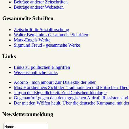
Beiträge anderer Zeitschriften
Beiträge anderer Webseiten
Gesammelte Schriften
Zeitschrift für Sozialforschung
Walter Benjamin - Gesammelte Schriften
Marx-Engels Werke
Sigmund Freud - gesammelte Werke
Links
Links zu politischen Eingriffen
Wissenschaftliche Links
Adorno - mon amour! Zur Dialektik der 68er
Max Horkheimers Sicht der "traditionellen und kritischen Theor
Jargon der Eigentlichkeit. Zur Deutschen Ideologie
Gegenaufruf gegen den demagogischen Aufruf „Rassisten sind 
Der mit den Wölfen heult. Über die deutsche Kumpanei mit d
Newsletteranmeldung