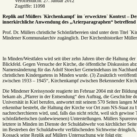
Veröffentlicht: 27. Januar 2012
Zugriffe: 11098
Replik auf Müllers ´Kirchenkampf` im ´erweckten` Kontext – Der
innerkirchliche Anwendung des „Arierparagraphen“ betreffend
Prof. Dr. Müllers christliche Schönfärbereien sind unter dem Titel ´
Mindener Kommunalarchiv zugänglich. Der Kirchenhistoriker Müller 
In Minden/Westfalen wird seit über zehn Jahren über die Haltung de
Blickfeld. Gegen Versuche der Kirche, die öffentliche Diskussion ab
Namensänderung für das Adolf Stoecker Gemeindehaus im Nachbardorf
christlichen Kindergartens in Minden wurde. (3) Zusätzlich veröffe
zwischen 1933 – 1945“, Kirchenkampf zwischen Bekennender Kirche
Die Mindener Kreissynode reagierte im Februar 2004 mit der Bildung e
bekam als „Pfarrer in der Entsendung“ den Auftrag, die Geschichte de
Universität in Kiel berufen, antwortet mit seinem 570 Seiten langen M
erkennbar bestrebt, die Haltung der Kirche vor Ort zum NS-Staat zu
nachrecherchieren wird, und, falls das nicht reicht, weil sich gewis
schönfärberischen (unbewiesenen) Unterstellungen. Müllers Spurenve
letztere in Minden im Dienste der Schuldabwehr von kirchlicher Seite 
im Bestreben der Schuldabwehr verfälschenden Sichtweise dringlich,
Kossack seine Replik auf Müllers Untersuchung wie folgt ein: