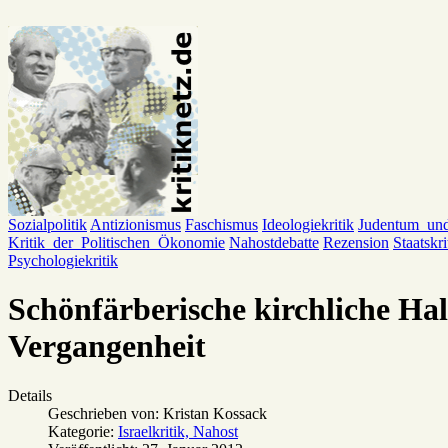
Sozialpolitik
Antizionismus
Faschismus
Ideologiekritik
Judentum_un
Kritik_der_Politischen_Ökonomie
Nahostdebatte
Rezension
Staatskri
Psychologiekritik
Schönfärberische kirchliche Ha
Vergangenheit
Details
Geschrieben von:
Kristan Kossack
Kategorie:
Israelkritik, Nahost