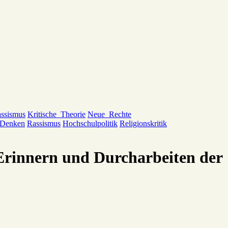
ssismus
Kritische_Theorie
Neue_Rechte
_Denken
Rassismus
Hochschulpolitik
Religionskritik
 Erinnern und Durcharbeiten der