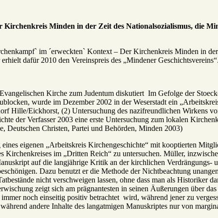
 Kirchenkreis Minden in der Zeit des Nationalsozialismus, die M
Kirchenkampf` im ´erweckten` Kontext – Der Kirchenkreis Minden in der
erhielt dafür 2010 den Vereinspreis des „Mindener Geschichtsvereins
r Evangelischen Kirche zum Judentum diskutiert Im Gefolge der Stoecke
zublocken, wurde im Dezember 2002 in der Weserstadt ein „Arbeitskrei
 Hille/Eickhorst, (2) Untersuchung des nazifreundlichen Wirkens von
ntlichte der Verfasser 2003 eine erste Untersuchung zum lokalen Kirc
, Deutschen Christen, Partei und Behörden, Minden 2003)
ines eigenen „Arbeitskreis Kirchengeschichte“ mit kooptierten Mitglie
s Kirchenkreises im „Dritten Reich“ zu untersuchen. Müller, inzwische
anuskript auf die langjährige Kritik an der kirchlichen Verdrängungs- un
 beschönigen. Dazu benutzt er die Methode der Nichtbeachtung unange
se Tatbestände nicht verschweigen lassen, ohne dass man als Historiker
rwischung zeigt sich am prägnantesten in seinen Äußerungen über das
immer noch einseitig positiv betrachtet wird, während jener zu vergess
 während andere Inhalte des langatmigen Manuskriptes nur von margina