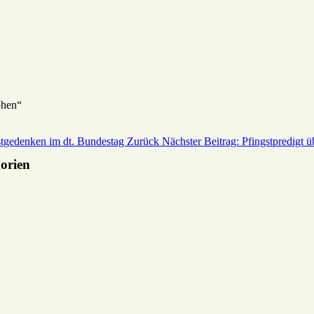
phen“
stgedenken im dt. Bundestag
Zurück
Nächster Beitrag: Pfingstpredigt
gorien