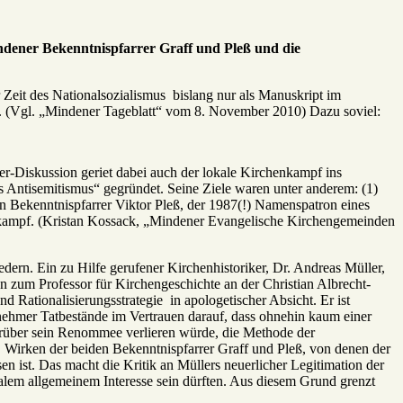
indener Bekenntnispfarrer Graff und Pleß und die
 Zeit des Nationalsozialismus bislang nur als Manuskript im
“. (Vgl. „Mindener Tageblatt“ vom 8. November 2010) Dazu soviel:
r-Diskussion geriet dabei auch der lokale Kirchenkampf ins
s Antisemitismus“ gegründet. Seine Ziele waren unter anderem: (1)
 Bekenntnispfarrer Viktor Pleß, der 1987(!) Namenspatron eines
henkampf. (Kristan Kossack, „Mindener Evangelische Kirchengemeinden
dern. Ein zu Hilfe gerufener Kirchenhistoriker, Dr. Andreas Müller,
n zum Professor für Kirchengeschichte an der Christian Albrecht-
d Rationalisierungsstrategie in apologetischer Absicht. Er ist
nehmer Tatbestände im Vertrauen darauf, dass ohnehin kaum einer
 darüber sein Renommee verlieren würde, die Methode der
 Wirken der beiden Bekenntnispfarrer Graff und Pleß, von denen der
en ist. Das macht die Kritik an Müllers neuerlicher Legitimation der
lem allgemeinem Interesse sein dürften. Aus diesem Grund grenzt