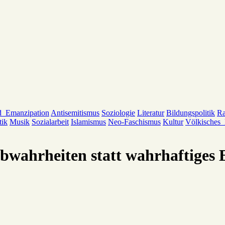
d_Emanzipation
Antisemitismus
Soziologie
Literatur
Bildungspolitik
Ra
tik
Musik
Sozialarbeit
Islamismus
Neo-Faschismus
Kultur
Völkisches
lbwahrheiten statt wahrhaftiges