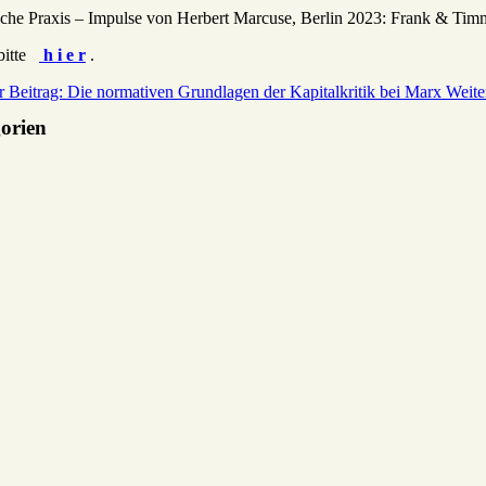
ische Praxis – Impulse von Herbert Marcuse, Berlin 2023: Frank & Tim
 bitte
h i e r
.
r Beitrag: Die normativen Grundlagen der Kapitalkritik bei Marx
Weite
gorien