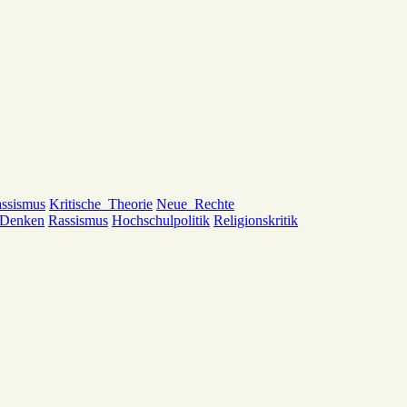
ssismus
Kritische_Theorie
Neue_Rechte
_Denken
Rassismus
Hochschulpolitik
Religionskritik