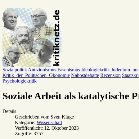
Sozialpolitik
Antizionismus
Faschismus
Ideologiekritik
Judentum_un
Kritik_der_Politischen_Ökonomie
Nahostdebatte
Rezension
Staatskri
Psychologiekritik
Soziale Arbeit als katalytische P
Details
Geschrieben von:
Sven Kluge
Kategorie:
Wissenschaft
Veröffentlicht: 12. Oktober 2023
Zugriffe: 3757