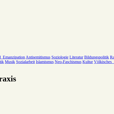
d_Emanzipation
Antisemitismus
Soziologie
Literatur
Bildungspolitik
Ra
tik
Musik
Sozialarbeit
Islamismus
Neo-Faschismus
Kultur
Völkisches
raxis