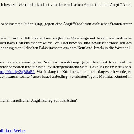
ch besetzte Westjordanland sei von der israelischen Armee in einem Angriffskrieg
 beheimateten Juden ging, gegen eine Angriffskoalition arabischer Staaten unter
sondern war bis 1948 staatenloses englisches Mandatsgebiet. In ihm sind arabische
dert nach Christus erobert wurde. Weil der bewohn- und bewirtschaftbare Teil des
wanderung von jüdischen Palästinensern aus dem Kernland Israels in die Westbank.
achen möchte, dessen ganzer Sinn im Kampf/Krieg gegen den Staat Israel und die
ebensbedrohlich und für Israel existenzgefährdend wäre. Das alles ist im Kritiknetz
http://bit.ly/2qB8aB2
. Was bislang im Kritiknetz noch nicht dargestellt wurde, ist
oder „warum wollte Nasser Israel unbedingt vernichten“, geht Matthias Küntzel in
ichen israelischen Angriffskrieg auf „Palästina".
olinken
Weiter