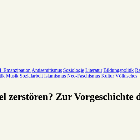
d_Emanzipation
Antisemitismus
Soziologie
Literatur
Bildungspolitik
Ra
tik
Musik
Sozialarbeit
Islamismus
Neo-Faschismus
Kultur
Völkisches
l zerstören? Zur Vorgeschichte 