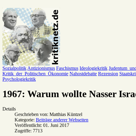
Sozialpolitik
Antizionismus
Faschismus
Ideologiekritik
Judentum_un
Kritik_der_Politischen_Ökonomie
Nahostdebatte
Rezension
Staatskri
Psychologiekritik
1967: Warum wollte Nasser Israe
Details
Geschrieben von:
Matthias Küntzel
Kategorie:
Beiträge anderer Webseiten
Veröffentlicht: 01. Juni 2017
Zugriffe: 7713