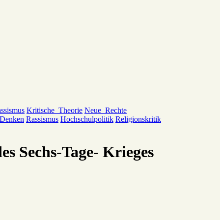
ssismus
Kritische_Theorie
Neue_Rechte
_Denken
Rassismus
Hochschulpolitik
Religionskritik
des Sechs-Tage- Krieges