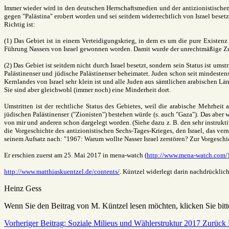
Immer wieder wird in den deutschen Herrschaftsmedien und der antizionistischen 
gegen "Palästina" erobert worden und sei seitdem widerrechtlich von Israel besetzt
Richtig ist:
(1) Das Gebiet ist in einem Verteidigungskrieg, in dem es um die pure Existenz
Führung Nassers von Israel gewonnen worden. Damit wurde der unrechtmäßige Zu
(2) Das Gebiet ist seitdem nicht durch Israel besetzt, sondern sein Status ist u
Palästinenser und jüdische Palästinenser beheimatet. Juden schon seit mindesten
Kernlandes von Israel sehr klein ist und alle Juden aus sämtlichen arabischen L
Sie sind aber gleichwohl (immer noch) eine Minderheit dort.
Umstritten ist der rechtliche Status des Gebietes, weil die arabische Mehrhei
jüdischen Palästinenser ("Zionisten") bestehen würde (s. auch "Gaza"). Das aber wo
von mir und anderen schon dargelegt worden. (Siehe dazu z. B. den sehr instruktiv
die Vorgeschichte des antizionistischen Sechs-Tages-Krieges, den Israel, das ve
seinem Aufsatz nach: "1967: Warum wollte Nasser Israel zerstören? Zur Vorgeschi
Er erschien zuerst am 25. Mai 2017 in mena-watch (
http://www.mena-watch.com/
http://www.matthiaskuentzel.de/contents/
. Küntzel widerlegt darin nachdrücklich
Heinz Gess
Wenn Sie den Beitrag von M. Küntzel lesen möchten, klicken Sie bi
Vorheriger Beitrag: Soziale Milieus und Wählerstruktur 2017
Zurück