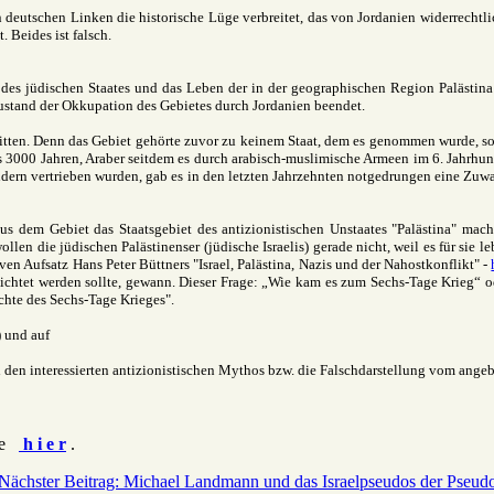
deutschen Linken die historische Lüge verbreitet, das von Jordanien widerrechtli
. Beides ist falsch.
 des jüdischen Staates und das Leben der in der geographischen Region Palästina
stand der Okkupation des Gebietes durch Jordanien beendet.
mstritten. Denn das Gebiet gehörte zuvor zu keinem Staat, dem es genommen wurde, 
s 3000 Jahren, Araber seitdem es durch arabisch-muslimische Armeen im 6. Jahrhun
ändern vertrieben wurden, gab es in den letzten Jahrzehnten notgedrungen eine Zu
t aus dem Gebiet das Staatsgebiet des antizionistischen Unstaates "Palästina" m
llen die jüdischen Palästinenser (jüdische Israelis) gerade nicht, weil es für sie l
en Aufsatz Hans Peter Büttners "Israel, Palästina, Nazis und der Nahostkonflikt" -
rnichtet werden sollte, gewann. Dieser Frage: „Wie kam es zum Sechs-Tage Krieg“ 
chte des Sechs-Tage Krieges".
) und auf
 den interessierten antizionistischen Mythos bzw. die Falschdarstellung vom angebl
tte
h i e r
.
Nächster Beitrag: Michael Landmann und das Israelpseudos der Pseud