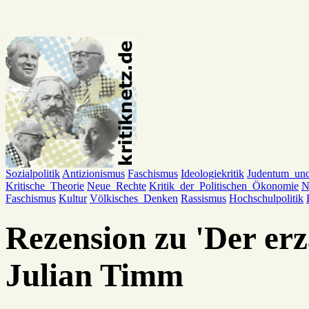
Sozialpolitik
Antizionismus
Faschismus
Ideologiekritik
Judentum_un
Kritische_Theorie
Neue_Rechte
Kritik_der_Politischen_Ökonomie
N
Faschismus
Kultur
Völkisches_Denken
Rassismus
Hochschulpolitik
Rezension zu 'Der erz
Julian Timm