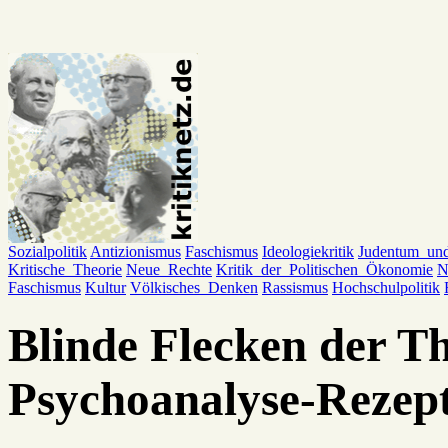
Sozialpolitik
Antizionismus
Faschismus
Ideologiekritik
Judentum_un
Kritische_Theorie
Neue_Rechte
Kritik_der_Politischen_Ökonomie
N
Faschismus
Kultur
Völkisches_Denken
Rassismus
Hochschulpolitik
Blinde Flecken der Th
Psychoanalyse-Rezep