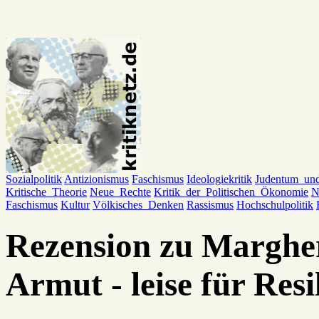
Sozialpolitik
Antizionismus
Faschismus
Ideologiekritik
Judentum_un
Kritische_Theorie
Neue_Rechte
Kritik_der_Politischen_Ökonomie
N
Faschismus
Kultur
Völkisches_Denken
Rassismus
Hochschulpolitik
Rezension zu Marghe
Armut - leise für Resi