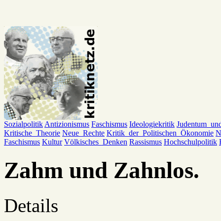
Sozialpolitik
Antizionismus
Faschismus
Ideologiekritik
Judentum_un
Kritische_Theorie
Neue_Rechte
Kritik_der_Politischen_Ökonomie
N
Faschismus
Kultur
Völkisches_Denken
Rassismus
Hochschulpolitik
Zahm und Zahnlos.
Details