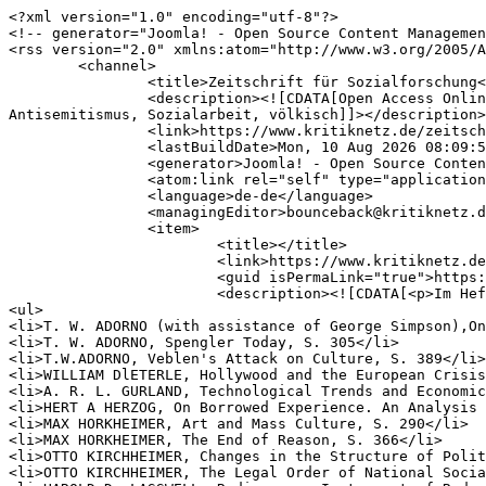
<?xml version="1.0" encoding="utf-8"?>
<!-- generator="Joomla! - Open Source Content Management" -->
<rss version="2.0" xmlns:atom="http://www.w3.org/2005/Atom">
	<channel>
		<title>Zeitschrift für Sozialforschung</title>
		<description><![CDATA[Open Access Online-Zeitschrift für Beiträge im Sinne einer kritischen Gesellschaftstheorie. Wir setzen uns mit Themen wie Antisemitismus, Sozialarbeit, völkisch]]></description>
		<link>https://www.kritiknetz.de/zeitschrift-fuer-sozialforschung</link>
		<lastBuildDate>Mon, 10 Aug 2026 08:09:54 +0200</lastBuildDate>
		<generator>Joomla! - Open Source Content Management</generator>
		<atom:link rel="self" type="application/rss+xml" href="https://www.kritiknetz.de/zeitschrift-fuer-sozialforschung?format=feed&amp;type=rss"/>
		<language>de-de</language>
		<managingEditor>bounceback@kritiknetz.de (Kritiknetz - Zeitschrift für Kritische Theorie der Gesellschaft)</managingEditor>
		<item>
			<title></title>
			<link>https://www.kritiknetz.de/zeitschrift-fuer-sozialforschung/1284-zeitschrift-fuer-sozialforschung-jg-9-1941</link>
			<guid isPermaLink="true">https://www.kritiknetz.de/zeitschrift-fuer-sozialforschung/1284-zeitschrift-fuer-sozialforschung-jg-9-1941</guid>
			<description><![CDATA[<p>Im Heft enthaltene Artikel:</p>
<ul>
<li>T. W. ADORNO (with assistance of George Simpson),On Popular Music, S. 17</li>
<li>T. W. ADORNO, Spengler Today, S. 305</li>
<li>T.W.ADORNO, Veblen's Attack on Culture, S. 389</li>
<li>WILLIAM DlETERLE, Hollywood and the European Crisis, S. 96</li>
<li>A. R. L. GURLAND, Technological Trends and Economic Structure under National Socialism, S. 226</li>
<li>HERT A HERZOG, On Borrowed Experience. An Analysis of Listening to Daytim Sketches, S. 65</li>
<li>MAX HORKHEIMER, Art and Mass Culture, S. 290</li>
<li>MAX HORKHEIMER, The End of Reason, S. 366</li>
<li>OTTO KIRCHHEIMER, Changes in the Structure of Political Compromiss), S. 264</li>
<li>OTTO KIRCHHEIMER, The Legal Order of National Socialism, S. 456</li>
<li>HAROLD D. LASSWELL, Radio as an Instrument of Reducing Personal Insecurity, S. 49</li>
<li>PAUL F. LAZARSFELD, Remarks on Administrative and Critical Communications Research, S. 2</li>
<li>HERBERT MARCUSE, Some Social Implications of Modern Technology, S. 414</li>
<li>FREDERICK POLLOCK, State Capitalism, S. 200</li>
<li>FREDERICK POLLOCK, Is National Socialism a New Order? S. 440</li>
<li>CHARLES A. SIEPMANN, Radio and Education, S. 104Notes on Institute Activities, S. 121</li>
<li>Research Project on Antisemitism, S. 124</li>
</ul>
<p>&nbsp;</p>
]]></description>
			<author>hgess@gmx.de (Institut für Sozialforschung, Frankfurt)</author>
			<category>Zeitschrift für Sozialforschung</category>
		</item>
		<item>
			<title></title>
			<link>https://www.kritiknetz.de/zeitschrift-fuer-sozialforschung/1283-zeitschrift-fuer-sozialforschung-jg-8-1939-40</link>
			<guid isPermaLink="true">https://www.kritiknetz.de/zeitschrift-fuer-sozialforschung/1283-zeitschrift-fuer-sozialforschung-jg-8-1939-40</guid>
			<description><![CDATA[<p>Im Heft enthaltene Artikel:</p>
<ul>
<li>Theodor W. ADORNO, Fragmente über Wagner, S. 1</li>
<li>Theodor W. ADORNO, On Kierkegaard's Doctrine of Love, S. 413</li>
<li>WALTER BENJAMIN, Über einige Motive bei Baudelaire, &nbsp; 50</li>
<li>BERNARD GROETHUYSEN, Les origines sociales de l'incredulite bourgeoise en France, S. 362</li>
<li>MAX HORKHEIMER, Die Juden und Europa, S. 115</li>
<li>MAX HORKHEIMER, Foreword to Volume VIII, Number 3, S. 321</li>
<li>MAX HORKHEIMER, Social Function of Philosophy, S. 322</li>
<li>MAX HORKHEIMER, The Relation between Psychology and Sociology in the Work of Wilhelm Dilthey, S. 430</li>
<li>CARL GUSTAV JOCHMANN, Die Rückschritte der Poesie, S. 92</li>
<li>FRITZ KARSEN, Neue amerikanische Literatur über Gesellschaft und Erziehung, S. 209</li>
<li>OTTO KIRCHHEIMER, Criminal Law in National Socialist Germany, S. 444</li>
<li>HERBERT MARCUSE, An Introduction to Hegel's Philosophy, S. 394</li>
<li>FRANZ L. NEUMANN, Types of Natural Law, S. 444</li>
<li>RUDOLF SCHLESINGER, Neue sowjetrussische Literatur: Physik und Philosophie, S. 187</li>
<li>K. A. WITTFOGEL, The Society of Prehistoric China, S. 338</li>
</ul>
<p>&nbsp;</p>
<p>&nbsp;</p>
]]></description>
			<author>hgess@gmx.de (Institut für Sozialforschung, Frankfurt)</author>
			<category>Zeitschrift für Sozialforschung</category>
		</item>
		<item>
			<title></title>
			<link>https://www.kritiknetz.de/zeitschrift-fuer-sozialforschung/1282-zeitschrift-fuer-sozialforschung-jg-7-1938</link>
			<guid isPermaLink="true">https://www.kritiknetz.de/zeitschrift-fuer-sozialforschung/1282-zeitschrift-fuer-sozialforschung-jg-7-1938</guid>
			<description><![CDATA[<p>Im Heft enthaltene Artikel:</p>
<ul>
<li>Theodor W. ADORNO, Über den Fetischcharakter in der Musik und die Regression des Hörens, S. 321</li>
<li>MAURICE HALBWACHS, La psychologie collective du raisonnement, S. 357</li>
<li>MAX HORKHEIMER, Montaigne und die Funktion der Skepsis, S. 1</li>
<li>MAX HORKHEIMER, Die Philosophie der absoluten Konzentration, S. 376</li>
<li>ERNST KRENEK, Bemerkungen zur Rundfunkmusik, S. 148</li>
<li>MAXIME LEROY, Le Saint-Simonisme de Sainte-Beuve, S. 133</li>
<li>HERBERT MARCUSE, Zur Kritik des Hedonismus, S. 55</li>
<li>RUDOLF SCHLESINGER, Neue sowjetrussische Literatur zur Sozialforschung, S. 166</li>
<li>RUDOLF SCHLESINGER, Neue sowjetrussische Literatur zur Sozialforschung II:Juristisch-ökonomische Diskussionen, S. 388</li>
<li>FELIX WEIL, Neuere Literatur zur deutschen Wehrwirtschaft, S. 20</li>
<li>K. A. WITTFOGEL, Die Theorie der orientalischen Gesellschaft, S. 90</li>
<li>K. A. WITTFOGEL, Bericht über eine grössere Untersuchung der sozialökon. Struktur Chinas, S. 123</li>
</ul>
<p>&nbsp;</p>
]]></description>
			<author>hgess@gmx.de (Institut für Sozialforschung, Frankfurt)</author>
			<category>Zeitschrift für Sozialforschung</category>
		</item>
		<item>
			<title></title>
			<link>https://www.kritiknetz.de/zeitschrift-fuer-sozialforschung/1281-zeitschrift-fuer-sozialforschung-jg-6-1937</link>
			<guid isPermaLink="true">https://www.kritiknetz.de/zeitschrift-fuer-sozialforschung/1281-zeitschrift-fuer-sozialforschung-jg-6-1937</guid>
			<description><![CDATA[<p>Im Heft enthaltene Artikel:</p>
<ul>
<li>RAYMOND ARON, La Sociologie de Parato, S. 489</li>
<li>RAYMOND ARON, Troisième Centenaire du Discours de la Méthode, S. 648</li>
<li>WALTER BENJAMIN, Eduard Fuchs, der Sammler und der Historiker, S. 346</li>
<li>C. BOUGLE, Las Sciences sociales en France, S. 400</li>
<li>C. M. BOWRA, Sociological Remarks on Greek Poetry, S. 382</li>
<li>DAVID EFRON AND JOHN P. FOLEY, Jr., Gestural Behavior and Social Setting, S. 152</li>
<li>ERICH FROMM, Zum Gefühl der Ohnmacht, S. 95</li>
<li>MAX HORKHEIMER, Der neueste Angriff auf die Metaphysik, S. 4</li>
<li>MAX HORKHEIMER, Traditionelle und kritische Theorie, S. 245</li>
<li>MAX HORKHEIMER UND HERBERT MARCUSE, Philosophie und kritische Theorie, S. 625</li>
<li>PAUL F. LAZARSFELD, Some Remarks on the Typological Procedures in Social Research, S. 119</li>
<li>LEO LÖWENTHAL, Knut Hamsun. Zur Vorgeschichte der autoritären Ideologie, S. 205</li>
<li>HERBERT MARCUSE, Über den affirmativen Charakter der Kultur, S. 54</li>
<li>FRANZ NEUMANN, Der Funktionswandel des Gesetzes im Recht der bürgerlichen Gesellschaft, S. 542</li>
<li>OTTO NEURATH, Inventory of the Standard of Living, S. 140</li>
<li>RAYMOND POLIN, Litérature récente sur le corporatisme, S. 162</li>
<li>ERNST SCHACHTEL, Zum Begriff und zur Diagnose der Persönlichkeit in den&nbsp;"Personality Tests", S. 597<br />PAUL SERING, Zu Marshalls neuklassischer Ökonomie, S. 522<br /><br /></li>
</ul>
]]></description>
			<author>hgess@gmx.de (Institut für Sozialforschung, Frankfurt)</author>
			<category>Zeitschrift für Sozialforschung</category>
		</item>
		<item>
			<title></title>
			<link>https://www.kritiknetz.de/zeitschrift-fuer-sozialforschung/1280-zeitschrift-fuer-sozialforschung-jg-5-1936</link>
			<guid isPermaLink="true">https://www.kritiknetz.de/zeitschrift-fuer-sozialforschung/1280-zeitschrift-fuer-sozialforschung-jg-5-1936</guid>
			<description><![CDATA[<p>Im Heft enthaltene Artikel:</p>
<ul>
<li>ERICH BAUMANN, Keynes' Revision der liberalistischen Nationalökonomie, S. 384</li>
<li>WALTER BENJAMIN, L'oeuvre d'art à l'époque de sa reproduction mécanisée, S. 40</li>
<li>A. DEMANGEON, La Géographie humaine, S. 364</li>
<li>MAX HORKHEIMER, Egoismus und Freiheitsbewegung (Zur Anthropologie des bürgerlichen Zeitalters), &nbsp;&nbsp; S. 161</li>
<li>MAX HORKHEIMER, Zu Theodor Haecker: Der Christ und die Geschichte, S. 372</li>
<li>A. KOYRE, La sociologie francaise contemporaine, S. 260</li>
<li>LEO LÖWENTHAL, Das Individuum in der individualistischen Gesellschaft. Bemerkungen über Ibsen, &nbsp;&nbsp;&nbsp;&nbsp; S. 321</li>
<li>KURT MANDELBAUM, Neuere Literatur über technologische Arbeitslosigkeit, S. 99</li>
<li>HERBERT MARCUSE, Zum Begriff des Wesens, S. 1</li>
<li>MARGARET MEAD, On the Institutionalizecl role of Women and Character Formation, S. 69</li>
<li>HEKTOR ROTTWEILER, Über Jazz, S. 235</li>
<li>FELIX WEIL, Neuere Literatur zum ,,New Deal", S. 404</li>
<li>HILDE WEISS, Die "Enquête Ouvrière" von Karl Marx, S. 76</li>
</ul>
<p>&nbsp;</p>
]]></description>
			<author>hgess@gmx.de (Institut für Sozialforschung, Frankfurt)</author>
			<category>Zeitschrift für Sozialforschung</category>
		</item>
		<item>
			<title></title>
			<link>https://www.kritiknetz.de/zeitschrift-fuer-sozialforschung/1279-zeitschrift-fuer-sozialforschung-jg-4-1935</link>
			<guid isPermaLink="true">https://www.kritiknetz.de/zeitschrift-fuer-sozialforschung/1279-zeitschrift-fuer-sozialforschung-jg-4-1935</guid>
			<description><![CDATA[<p>Im Heft enthaltene Artikel:<br /><br /></p>
<ul>
<li>CHARLES A. BEARD, The Social Sciences in the United States, S. 61</li>
<li>WALTER BENJAMIN, Probleme der Sprachsoziologie, S. 248</li>
<li>ERICH FROMM, Die gesellschaftliche Bedingtheit der psychoanaly