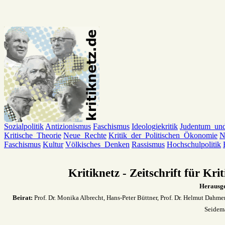
Sozialpolitik
Antizionismus
Faschismus
Ideologiekritik
Judentum_un
Kritische_Theorie
Neue_Rechte
Kritik_der_Politischen_Ökonomie
N
Faschismus
Kultur
Völkisches_Denken
Rassismus
Hochschulpolitik
Kritiknetz - Zeitschrift für Kri
Herausg
Beirat:
Prof. Dr. Monika Albrecht, Hans-Peter Büttner, Prof. Dr. Helmut Dahmer
Seidem